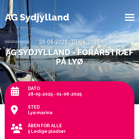
AG Sydjylland
28-05-2025 - 01-06-2025
AG SYDJYLLAND - FORÅRSTRÆF
PÅ LYØ
DATO
28-05-2025 - 01-06-2025
STED
Lyø marina
ÅBEN FOR ALLE
5 Ledige pladser