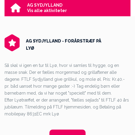
AG SYDJYLLAND
Vis alle aktiviteter
AG SYDJYLLAND - FORÅRSTRÆF PÅ
LYØ
Så skal vi igen en tur til Lyø, hvor vi samles til hygge, og en
masse snak. Der er fælles morgenmad og grillaftener alle
dagene. FTLF Sydjylland give grillkul, og mole øl. Pris: Kr.40.-
pr. båd uanset hvor mange gaster :-) Tag endelig børn eller
børnebørn med, da vi har noget "specielt" med til dem.
Efter Lyøtræffet, er der arrangeret, "fælles sejlads" til FTLF 40 års
jubilæum. Tilmelding på FTLF hjemmesiden, og Betaling på
mobilepay 8631EC mrk Lyø