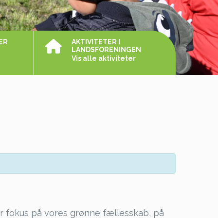
ER
AKTIVITETER I
LANDSFORENINGEN
Vis alle aktiviteter
 er fokus på vores grønne fællesskab, på