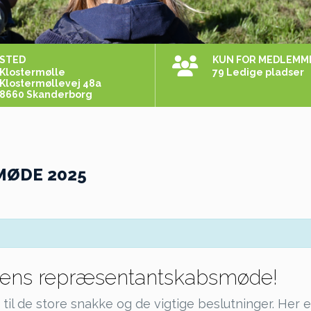
STED
KUN FOR MEDLEMM
Klostermølle
79 Ledige pladser
Klostermøllevej 48a
8660 Skanderborg
ØDE 2025
ngens repræsentantskabsmøde!
 til de store snakke og de vigtige beslutninger. Her