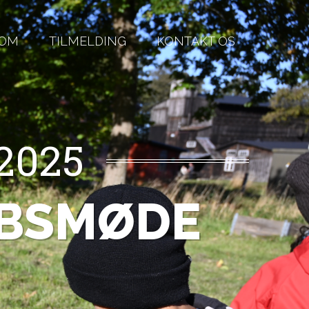
OM
TILMELDING
KONTAKT OS
-2025
BSMØDE