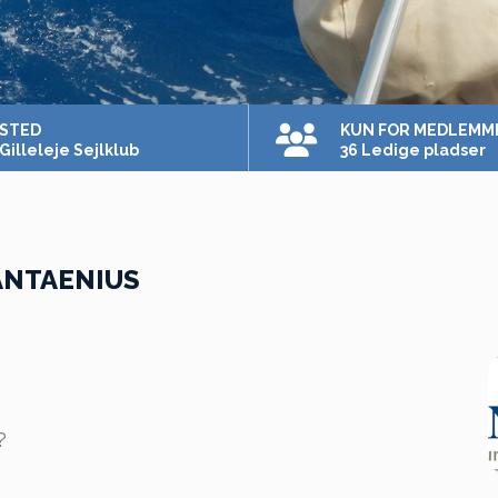
STED
KUN FOR MEDLEMM
Gilleleje Sejlklub
36 Ledige pladser
ANTAENIUS
?