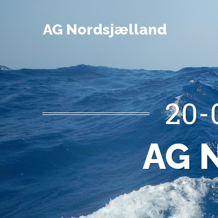
AG Nordsjælland
20-
AG 