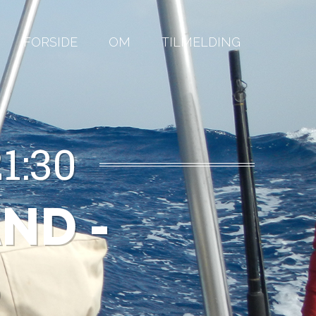
FORSIDE
OM
TILMELDING
1:30
ND -
S