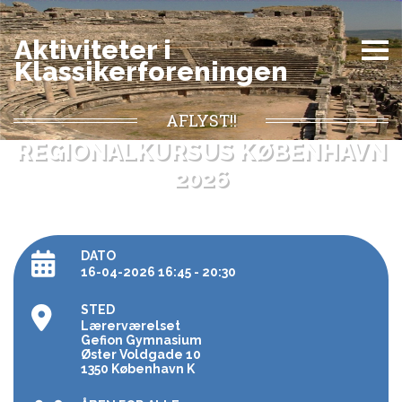
Aktiviteter i
Klassikerforeningen
AFLYST!!
REGIONALKURSUS KØBENHAVN
2026
DATO
16-04-2026 16:45 - 20:30
STED
Lærerværelset
Gefion Gymnasium
Øster Voldgade 10
1350 København K