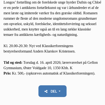
Longos’ fortælling om de forelskede unge hyrder Dafnis og Chloé
er en perle i antikkens fortællekunst og var i århundreder et af de
mest læste og imiterede værker fra den græske oldtid. Romanen
rummer de fleste af den moderne ungdomsromans grundtemaer
om opvækst, uskyld, forelskelse, identitetsforvirring og seksuel
usikkerhed, men knytter også an til en lang række klassiske
temaer fra antikkens kærligheds- og naturdigtning.
Kl. 20.00-20.30: Nyt ved Klassikerforeningens
bestyrelsesformand Anders Klarskov Kristensen.
Tid og sted:
Torsdag d. 16. april 2026; lærerværelset på Gefion
Gymnasium, Øster Voldgade 10, 1350 Kbh. K
Pris:
Kr. 500,- (opkræves automatisk af Klassikerforeningen).
DEL