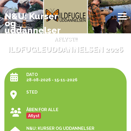
N&U: Kurser
og
uddannelser
AFLYST!!
ILDFUGLEUDDANNELSEN 2026
DATO
28-08-2026 - 15-11-2026
STED
ÅBEN FOR ALLE
Aflyst
N&U: KURSER OG UDDANNELSER