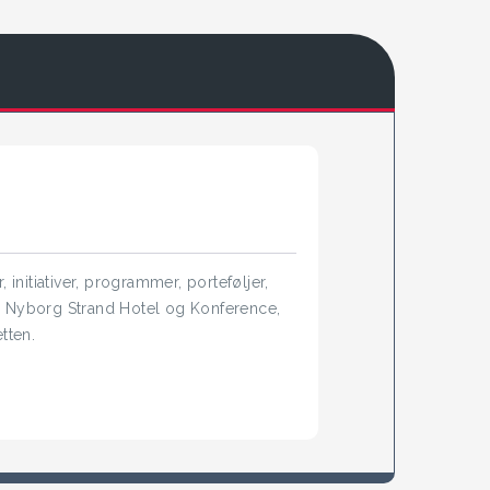
initiativer, programmer, porteføljer,
å Nyborg Strand Hotel og Konference,
tten.