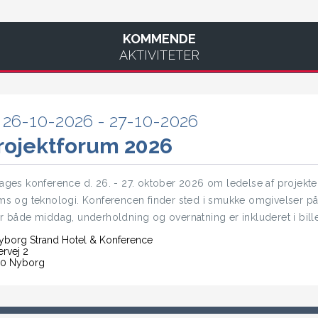
KOMMENDE
AKTIVITETER
26-10-2026 - 27-10-2026
rojektforum 2026
ages konference d. 26. - 27. oktober 2026 om ledelse af projekter, 
ms og teknologi. Konferencen finder sted i smukke omgivelser p
r både middag, underholdning og overnatning er inkluderet i bille
borg Strand Hotel & Konference
ervej 2
0 Nyborg