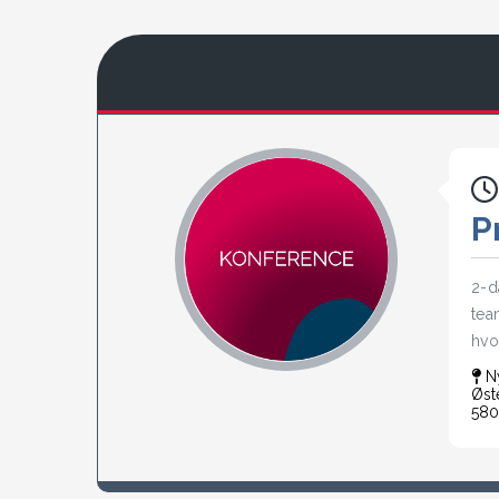
P
2-d
tea
hvo
Ny
Øst
580