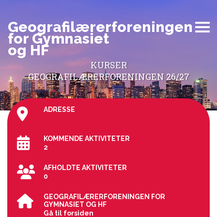
Geografilærerforeningen
for Gymnasiet
og HF
KURSER
GEOGRAFILÆRERFORENINGEN 26/27
ADRESSE
KOMMENDE AKTIVITETER
2
AFHOLDTE AKTIVITETER
0
GEOGRAFILÆRERFORENINGEN FOR
GYMNASIET OG HF
Gå til forsiden